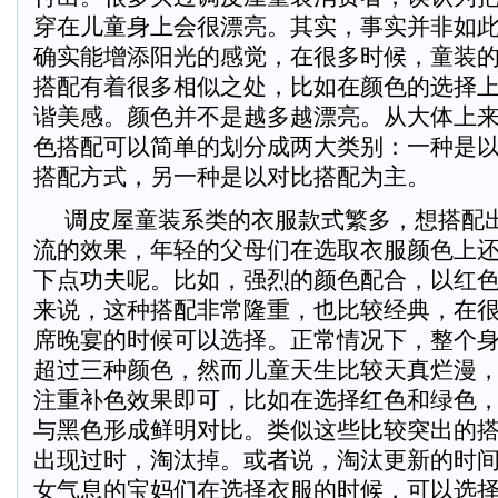
穿在儿童身上会很漂亮。其实，事实并非如
确实能增添阳光的感觉，在很多时候，童装
搭配有着很多相似之处，比如在颜色的选择
谐美感。颜色并不是越多越漂亮。从大体上
色搭配可以简单的划分成两大类别：一种是
搭配方式，另一种是以对比搭配为主。
调皮屋童装系类的衣服款式繁多，想搭配
流的效果，年轻的父母们在选取衣服颜色上
下点功夫呢。比如，强烈的颜色配合，以红
来说，这种搭配非常隆重，也比较经典，在
席晚宴的时候可以选择。正常情况下，整个
超过三种颜色，然而儿童天生比较天真烂漫
注重补色效果即可，比如在选择红色和绿色
与黑色形成鲜明对比。类似这些比较突出的
出现过时，淘汰掉。或者说，淘汰更新的时
女气息的宝妈们在选择衣服的时候，可以选